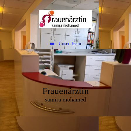
Unser Team
Frauenärztin
samira mohamed