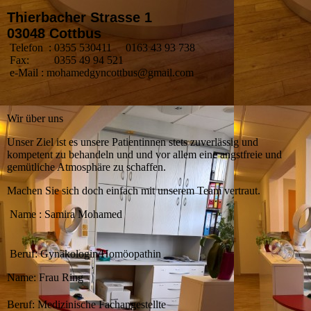
Thierbacher Strasse 1
03048 Cottbus
Telefon : 0355 530411 0163 43 93 738
Fax: 0355 49 94 521
e-Mail : mohamedgyncottbus@gmail.com
Wir über uns
Unser Ziel ist es unsere Patientinnen stets zuverlässig und
kompetent zu behandeln und und vor allem eine angstfreie und
gemütliche Atmosphäre zu schaffen.
Machen Sie sich doch einfach mit unserem Team vertraut.
Name : Samira Mohamed
Beruf: Gynäkologin/Homöopathin
Name: Frau Ring
Beruf: Medizinische Fachangestellte