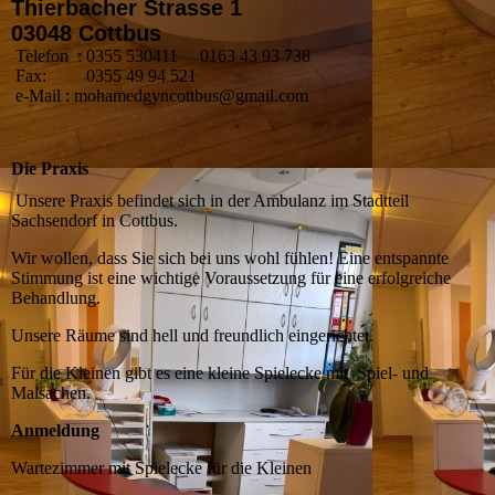
Thierbacher Strasse 1
03048 Cottbus
Telefon : 0355 530411 0163 43 93 738
Fax: 0355 49 94 521
e-Mail : mohamedgyncottbus@gmail.com
Die Praxis
Unsere Praxis befindet sich in der Ambulanz im Stadtteil
Sachsendorf in Cottbus.
Wir wollen, dass Sie sich bei uns wohl fühlen! Eine entspannte
Stimmung ist eine wichtige Voraussetzung für eine erfolgreiche
Behandlung.
Unsere Räume sind hell und freundlich eingerichtet.
Für die Kleinen gibt es eine kleine Spielecke mit Spiel- und
Malsachen.
Anmeldung
Wartezimmer mit Spielecke für die Kleinen