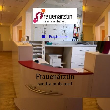
Praxisräume
Frauenärztin
samira mohamed